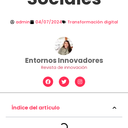
admin
04/07/2024
Transformación digital
Entornos Innovadores
Revista de innovación
F
T
I
a
w
n
c
i
s
e
t
t
b
t
a
o
e
g
Índice del artículo
o
r
r
k
a
m