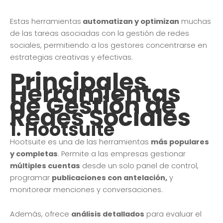
Estas herramientas
automatizan y optimizan
muchas
de las tareas asociadas con la gestión de redes
sociales, permitiendo a los gestores concentrarse en
estrategias creativas y efectivas.
Principales
Herramientas
de Gestión de
Redes Sociales
1.
Hootsuite
Hootsuite es una de las herramientas
más populares
y completas
. Permite a las empresas gestionar
múltiples cuentas
desde un solo panel de control,
programar
publicaciones con antelación,
y
monitorear menciones y conversaciones.
Además, ofrece
análisis detallados
para evaluar el