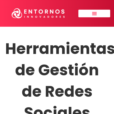
Ir
al
contenido
Sobre nosotros
Herramienta
de Gestión
de Redes
Sociales