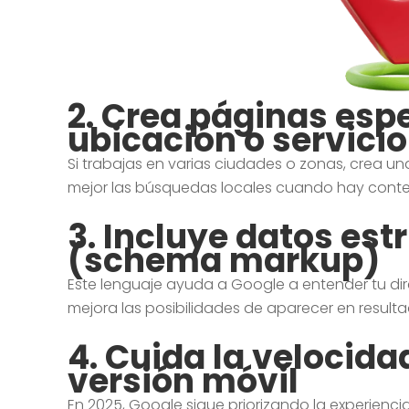
2.
Crea páginas espe
ubicación o servicio
Si trabajas en varias ciudades o zonas, crea 
mejor las búsquedas locales cuando hay cont
3.
Incluye datos est
(schema markup)
Este lenguaje ayuda a Google a entender tu dir
mejora las posibilidades de aparecer en result
4.
Cuida la velocidad
versión móvil
En 2025, Google sigue priorizando la experienc