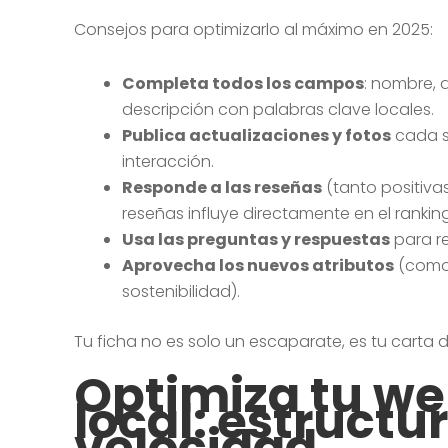
Consejos para optimizarlo al máximo en 2025:
Completa todos los campos
: nombre, d
descripción con palabras clave locales.
Publica actualizaciones y fotos
cada s
interacción.
Responde a las reseñas
(tanto positiva
reseñas influye directamente en el ranking
Usa las preguntas y respuestas
para r
Aprovecha los nuevos atributos
(como 
sostenibilidad).
Tu ficha no es solo un escaparate, es tu carta d
Optimiza tu we
local: estructu
velocidad