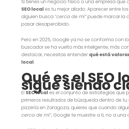
Si tienes un negocio físico o una empresa que o
SEO local
es tu mejor aliado. Aparecer entre l
alguien busca
“cerca de mí”
puede marcar la di
pasar desapercibido.
Pero en 2025, Google ya no se conforma con los
buscador se ha vuelto más inteligente, más cont
destacar, necesitas entender
qué está valora
local
.
Q
ué es el SEO l
sigue siendo c
El
SEO local
es el conjunto de estrategias que 
primeros resultados de búsqueda dentro de tu á
pizzería en Zaragoza, quieres que cuando alg
cerca de mí”
, Google te muestre a ti, no a una