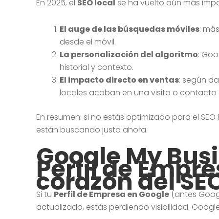
En 2025, el
SEO local
se ha vuelto aún más impor
El auge de las búsquedas móviles
: más
desde el móvil.
La personalización del algoritmo
: Goo
historial y contexto.
El impacto directo en ventas
: según da
locales acaban en una visita o contacto
En resumen: si no estás optimizado para el SEO 
están buscando justo ahora.
Google My Busi
Perfil de Empre
corazón del SEO
Si tu
Perfil de Empresa en Google
(antes Googl
actualizado, estás perdiendo visibilidad. Google