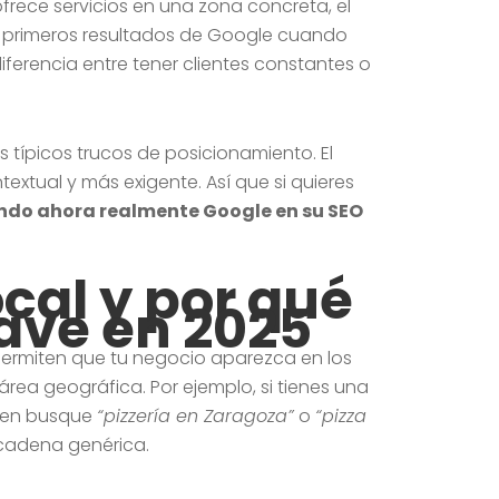
frece servicios en una zona concreta, el
os primeros resultados de Google cuando
ferencia entre tener clientes constantes o
 típicos trucos de posicionamiento. El
extual y más exigente. Así que si quieres
ndo ahora realmente Google en su SEO
ocal y por qué
lave en 2025
permiten que tu negocio aparezca en los
rea geográfica. Por ejemplo, si tienes una
uien busque
“pizzería en Zaragoza”
o
“pizza
 cadena genérica.