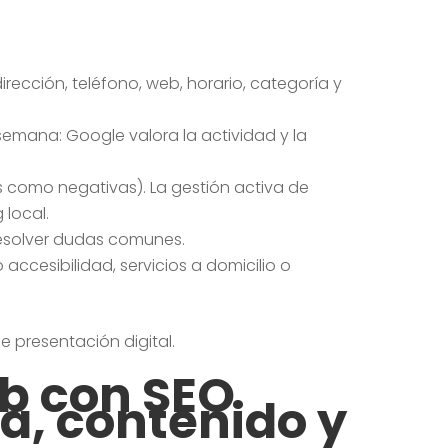
irección, teléfono, web, horario, categoría y
emana: Google valora la actividad y la
s como negativas). La gestión activa de
 local.
esolver dudas comunes.
accesibilidad, servicios a domicilio o
e presentación digital.
b con SEO
ra, contenido y