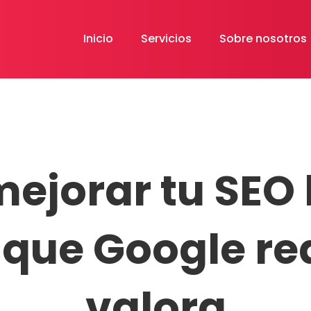
Inicio
Servicios
Sobre nosotros
jorar tu SEO 
o que Google r
valora