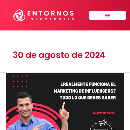
Ir
al
contenido
Sobre nosotros
30 de agosto de 2024
¿Realmente
funciona
el
Marketing
de
Influencers?